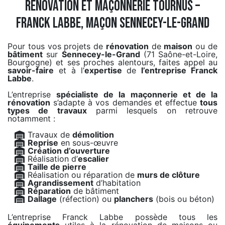
Rénovation et maçonnerie Tournus –
Franck Labbe, maçon Sennecey-le-Grand
Pour tous vos projets de
rénovation
de
maison
ou de
bâtiment
sur
Sennecey-le-Grand
(71 Saône-et-Loire,
Bourgogne) et ses proches alentours, faites appel au
savoir-faire
et à l’
expertise
de
l’entreprise Franck
Labbe
.
L’entreprise
spécialiste de la maçonnerie et de la
rénovation
s’adapte à vos demandes et effectue
tous
types de travaux
parmi lesquels on retrouve
notamment :
Travaux de
démolition
Reprise
en sous-œuvre
Création d’ouverture
Réalisation d’
escalier
Taille de pierre
Réalisation ou réparation de
murs de clôture
Agrandissement
d’habitation
Réparation
de bâtiment
Dallage
(réfection) ou
planchers
(bois ou béton)
L’entreprise Franck Labbe possède tous les